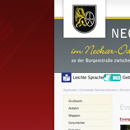
Leichte Sprache
Geb
Startseite
|
Gemeinde Neckarzimmern
|
Kirche
Grußwort
Eva
Anfahrt
Wappen
Evang
Geschichte