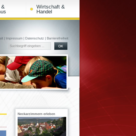
t &
Wirtschaft &
mus
Handel
alt
|
Impressum
|
Datenschutz
|
Barrierefreiheit
Neckarzimmern erleben