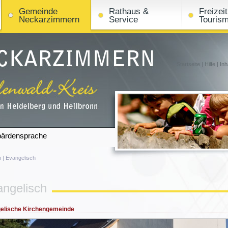
Gemeinde
Rathaus &
Freizei
Neckarzimmern
Service
Touris
Startseite
|
Hilfe
|
Inh
ärdensprache
n
|
Evangelisch
ngelisch
elische Kirchengemeinde