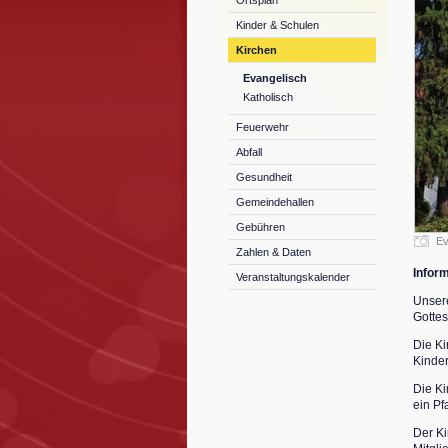
Ortsplan
Kinder & Schulen
Kirchen
Evangelisch
Katholisch
Feuerwehr
Abfall
Gesundheit
Gemeindehallen
Gebühren
Ev
Zahlen & Daten
Infor
Veranstaltungskalender
Unsere
Gottes
Die Ki
Kinder
Die Ki
ein Pf
Der Ki