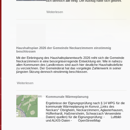
sich dennoch alle einig: Der Ausflug hatte sich gelohnt.
Weiterlesen
Haushaltsplan 2026 der Gemeinde Neckarzimmern einstimmig
beschlossen
Mit der Einbringung des Haushaltsplanentwurfs 2026 reiht sich die Gemeinde
Neckarzimmern in eine besorgniserregende Entwicklung ein: Wie in nahezu
allen Kommunen des Landkreises sind auch hier deutliche Haushaltsdefizite
zu verzeichnen. Der Gemeinderat hat das vorgelegte Zahlenwerk in seiner
jüngsten Sitzung dennoch einstimmig beschlossen.
Weiterlesen
Kommunale Wärmeplanung
Ergebnisse der Eignungsprüfung nach § 14 WPG für die
kommunale Wärmeplanung im Konvoi „Links des
Neckars“ Obrigheim, Neckarzimmern, Aglasterhausen,
Hüffenhardt, Haßmersheim, Schwarzach Verwendete
Daten(-quellen) für die Eignungsprüfung: - Luftbild-
und ALKIS-Daten - OpenStreetMap